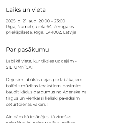
Laiks un vieta
2025. g. 21. aug. 20:00 – 23:00
Rīga, Nometņu iela 64, Zemgales
priekšpilsēta, Rīga, LV-1002, Latvija
Par pasākumu
Labākā vieta, kur tikties uz dejām - 
SILTUMNĪCA!
Dejosim labākās dejas pie labākajiem 
balfolk mūzikas ierakstiem, dosimies 
baudīt kādus gardumus no Āgenskalna 
tirgus un vienkārši lieliski pavadīsim 
ceturtdienas vakaru!
Aicinām kā iesācējus, tā zinošus 
dejotājus, lai dejotu valšus, polkas, 
mazurkas, burrē un daudzas citas 