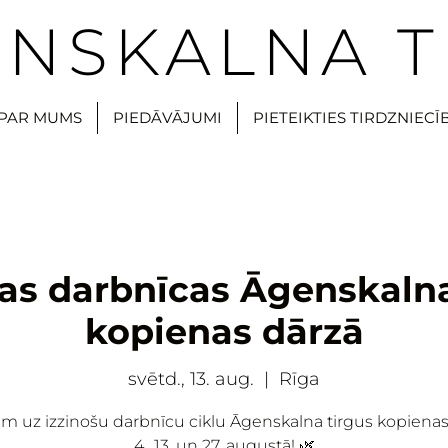
NSKALNA T
PAR MUMS
PIEDĀVĀJUMI
PIETEIKTIES TIRDZNIECĪ
šas darbnīcas Āgenskalna
kopienas dārzā
svētd., 13. aug.
  |  
Rīga
ām uz izzinošu darbnīcu ciklu Āgenskalna tirgus kopienas
4., 13. un 27. augustā! 🌿