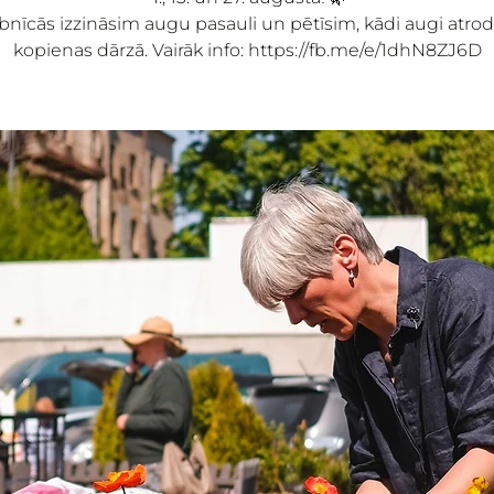
bnīcās izzināsim augu pasauli un pētīsim, kādi augi atro
kopienas dārzā. Vairāk info: https://fb.me/e/1dhN8ZJ6D