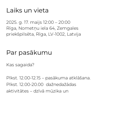
Laiks un vieta
2025. g. 17. maijs 12:00 – 20:00
Rīga, Nometņu iela 64, Zemgales
priekšpilsēta, Rīga, LV-1002, Latvija
Par pasākumu
Kas sagaida? 
Plkst. 12.00-12.15 – pasākuma atklāšana.
Plkst. 12.00-20.00  dažnedažādas 
aktivitātes – dzīvā mūzika un 
priekšnesumi, karaoke, radošās 
darbnīcas bērniem. 
Meistarklases pieaugušajiem: 
Plkst. 13.00-14.00 “Valoda. 
Komunikācija” ar Aigu Veckalni
Plkst. 18.00-19.00 “8 augu meditācija” ar 