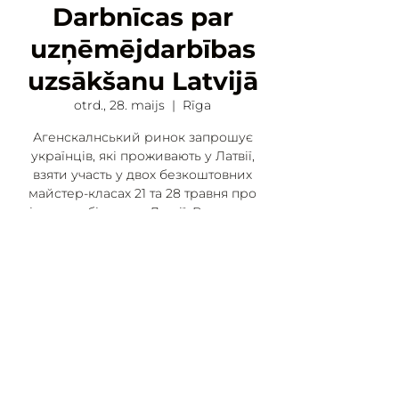
Darbnīcas par
uzņēmējdarbības
uzsākšanu Latvijā
otrd., 28. maijs
  |  
Rīga
Агенскалнський ринок запрошує
українців, які проживають у Латвії,
взяти участь у двох безкоштовних
майстер-класах 21 та 28 травня про
відкриття бізнесу в Латвії. Ви можете
подати заявку тут:
https://forms.gle/b85wyavnKbEYu71r6
Laiks un vieta
2024. g. 28. maijs 19:00 – 21:00
Rīga, Nometņu iela 64, Zemgales
priekšpilsēta, Rīga, LV-1002, Latvija