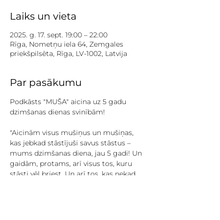
Laiks un vieta
2025. g. 17. sept. 19:00 – 22:00
Rīga, Nometņu iela 64, Zemgales
priekšpilsēta, Rīga, LV-1002, Latvija
Par pasākumu
Podkāsts "MUŠA" aicina uz 5 gadu 
dzimšanas dienas svinībām! 
"Aicinām visus mušiņus un mušiņas, 
kas jebkad stāstījuši savus stāstus – 
mums dzimšanas diena, jau 5 gadi! Un 
gaidām, protams, arī visus tos, kuru 
stāsti vēl briest. Un arī tos, kas nekad 
neko neizstāstīs, jo tas ir par daudz! 
Gaidām tos, kas klausās, bet nekādi 
nesanāk atnākt. Nāciet, mēs ļoti 
gribam jūs visus satikt! Būs stāsti, būs 