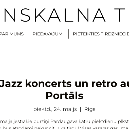
NSKALNA T
PAR MUMS
PIEDĀVĀJUMI
PIETEIKTIES TIRDZNIECĪ
 Jazz koncerts un retro au
Portāls
piektd., 24. maijs
  |  
Rīga
 maija jestrākie burziņi Pārdaugavā katru piektdienu plkst.
0 būs atrodami nekur citur kā tirgū! Visas vasaras garumā 