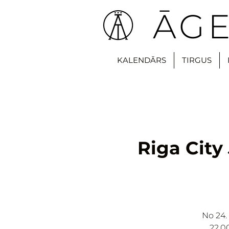
ĀGE
KALENDĀRS
TIRGUS
Riga City
No 24.
22.0