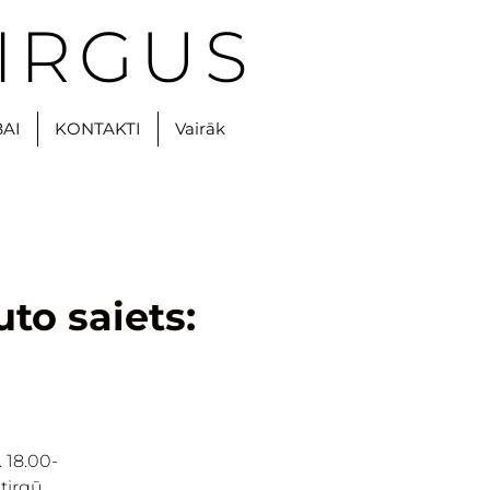
IRGUS
BAI
KONTAKTI
Vairāk
to saiets:
 18.00-
tirgū