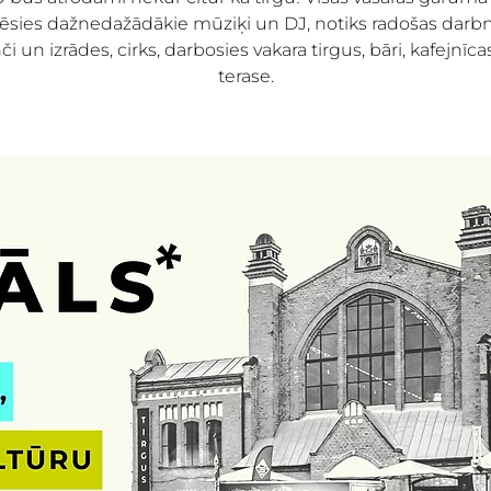
ēsies dažnedažādākie mūziķi un DJ, notiks radošas darbn
i un izrādes, cirks, darbosies vakara tirgus, bāri, kafejnīc
terase.