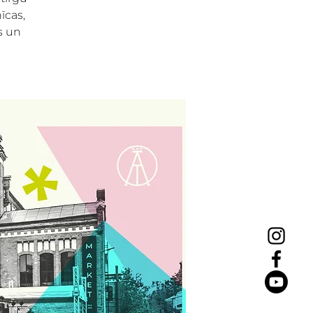
īcas,
as un