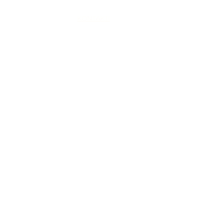
ES
KONTAKTI
BAI
+371 25115226
info@agenskalnatirgus.l
v