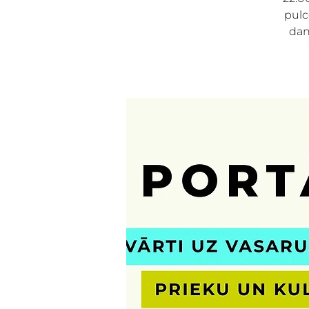
pulc
danč