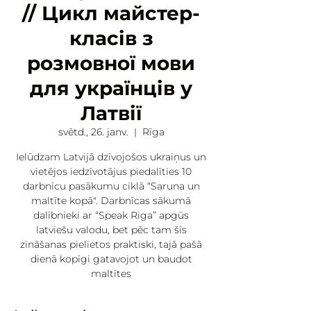
// Цикл майстер-
класів з
розмовної мови
для українців у
Латвії
svētd., 26. janv.
  |  
Rīga
Ielūdzam Latvijā dzīvojošos ukraiņus un
vietējos iedzīvotājus piedalīties 10
darbnīcu pasākumu ciklā “Saruna un
maltīte kopā". Darbnīcas sākumā
dalībnieki ar “Speak Riga” apgūs
latviešu valodu, bet pēc tam šīs
zināšanas pielietos praktiski, tajā pašā
dienā kopīgi gatavojot un baudot
maltītes