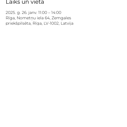
Laiks un vieta
2025. g. 26. janv. 11:00 – 14:00
Rīga, Nometņu iela 64, Zemgales
priekšpilsēta, Rīga, LV-1002, Latvija
Par pasākumu
Vairāk info / more info: 
https://fb.me/e/2NhHjbPQi
Projekta finansējumu nodrošina 
Eiropas Savienība Patvēruma, 
migrācijas un integrācijas fonda 
ietvaros.
Virtuve tiek līdzfinansēta Rīgas pilsētas 
Sabiedrības integrācijas programmas 
un Eiropas Savienības programmas 
“Apvārsnis 2020” projekta “In-Habit” 
ietvaros.