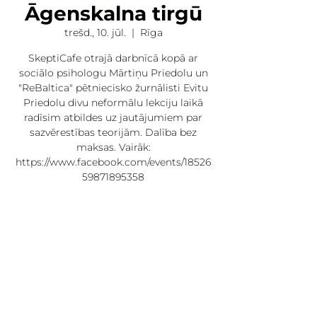
Āgenskalna tirgū
trešd., 10. jūl.
  |  
Rīga
SkeptiCafe otrajā darbnīcā kopā ar
sociālo psihologu Mārtiņu Priedolu un
"ReBaltica" pētniecisko žurnālisti Evitu
Priedolu divu neformālu lekciju laikā
radīsim atbildes uz jautājumiem par
sazvērestības teorijām. Dalība bez
maksas. Vairāk:
https://www.facebook.com/events/18526
59871895358
Laiks un vieta
2024. g. 10. jūl. 19:00 – 21:00
Rīga, Nometņu iela 64, Zemgales
priekšpilsēta, Rīga, LV-1002, Latvija
Par pasākumu