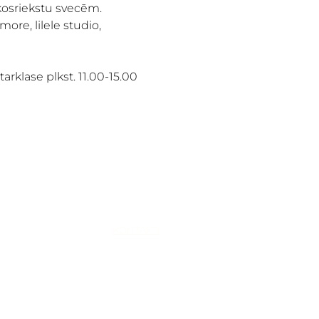
okosriekstu svecēm. 
re, lilele studio, 
arklase plkst. 11.00-15.00
ES
KONTAKTI
BAI