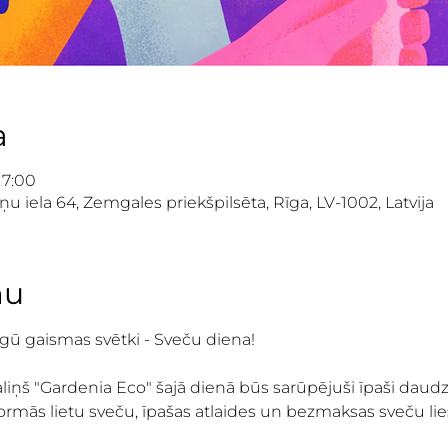
a
17:00
iela 64, Zemgales priekšpilsēta, Rīga, LV-1002, Latvija
mu
rgū gaismas svētki - Sveču diena! 
iņš "Gardenia Eco" šajā dienā būs sarūpējuši īpaši daudz
ormās lietu sveču, īpašas atlaides un bezmaksas sveču lie