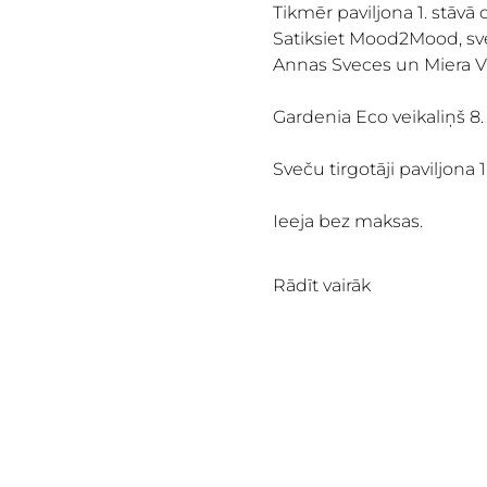
Tikmēr paviljona 1. stāvā 
Satiksiet Mood2Mood, sveč
Annas Sveces un Miera Vi
Gardenia Eco veikaliņš 8. 
Sveču tirgotāji paviljona 1
Ieeja bez maksas.
Rādīt vairāk
KAS NOTIEK