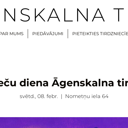
NSKALNA T
PAR MUMS
PIEDĀVĀJUMI
PIETEIKTIES TIRDZNIECĪ
eču diena Āgenskalna ti
svētd., 08. febr.
  |  
Nometņu iela 64