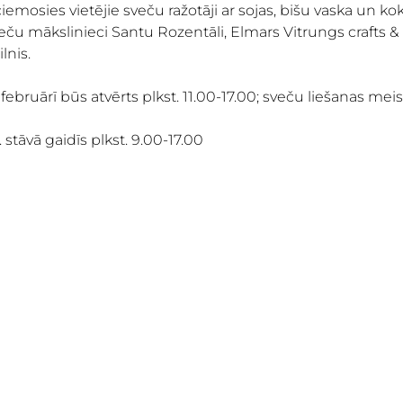
ciemosies vietējie sveču ražotāji ar sojas, bišu vaska un k
u mākslinieci Santu Rozentāli, Elmars Vitrungs crafts & mo
lnis.
februārī būs atvērts plkst. 11.00-17.00; sveču liešanas meist
. stāvā gaidīs plkst. 9.00-17.00
PIETEIKTI
TIRGUS
PAR MUMS
TIRDZNIECĪ