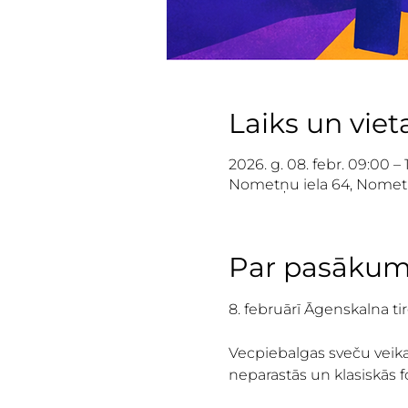
Laiks un viet
2026. g. 08. febr. 09:00 – 
Nometņu iela 64, Nometņu 
Par pasāku
8. februārī Āgenskalna ti
Vecpiebalgas sveču veikal
neparastās un klasiskās f