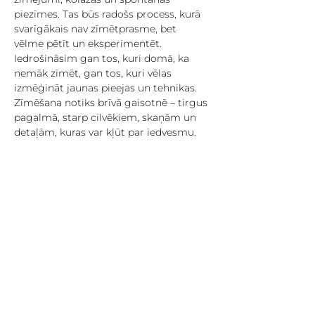
piezīmes. Tas būs radošs process, kurā 
svarīgākais nav zīmētprasme, bet 
vēlme pētīt un eksperimentēt. 
Iedrošināsim gan tos, kuri domā, ka 
nemāk zīmēt, gan tos, kuri vēlas 
izmēģināt jaunas pieejas un tehnikas. 
Zīmēšana notiks brīvā gaisotnē – tirgus 
pagalmā, starp cilvēkiem, skaņām un 
detaļām, kuras var kļūt par iedvesmu.
Dalība ir bez maksas, bet lūdzam 
pieteikties, jo vietu skaits ir ierobežots: 
https://forms.gle/w91Nbr2DPxFCwudX7
Plenērs iesildīs Zīnu festivālu, kas 5.-6. 
jūlijā jau trešo gadu norisināsies 
Āgenskalna tirgū. Festivāls pulcēs 
vairāk nekā 30 māksliniekus no 
dažādām valstīm, tostarp no Latvijas, 
Lietuvas, Spānijas, Portugāles, Islandes, 
Somijas, ASV, Polijas, Vācijas un Īrijas. 