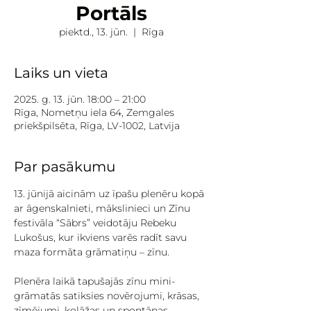
Portāls
piektd., 13. jūn.
  |  
Rīga
Laiks un vieta
2025. g. 13. jūn. 18:00 – 21:00
Rīga, Nometņu iela 64, Zemgales
priekšpilsēta, Rīga, LV-1002, Latvija
Par pasākumu
13. jūnijā aicinām uz īpašu plenēru kopā 
ar āgenskalnieti, mākslinieci un Zīnu 
festivāla “Sābrs” veidotāju Rebeku 
Lukošus, kur ikviens varēs radīt savu 
maza formāta grāmatiņu – zīnu. 
Plenēra laikā tapušajās zīnu mini-
grāmatās satiksies novērojumi, krāsas, 
zīmējumi, kolāžas un spontānas 