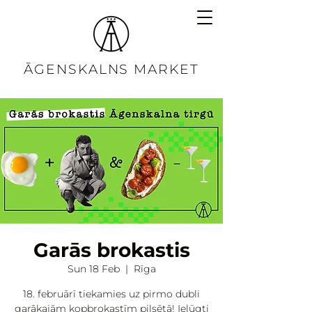
ĀGENSKALNS MARKET
Garās brokastis
Sun 18 Feb
  |  
Rīga
18. februārī tiekamies uz pirmo dubli
garākajām kopbrokastīm pilsētā! Ielūgti