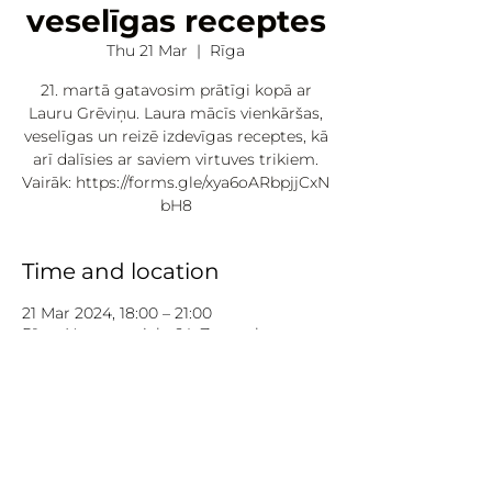
veselīgas receptes
Thu 21 Mar
  |  
Rīga
21. martā gatavosim prātīgi kopā ar
Lauru Grēviņu. Laura mācīs vienkāršas,
veselīgas un reizē izdevīgas receptes, kā
arī dalīsies ar saviem virtuves trikiem.
Vairāk: https://forms.gle/xya6oARbpjjCxN
bH8
Time and location
21 Mar 2024, 18:00 – 21:00
Rīga, Nometņu iela 64, Zemgales
priekšpilsēta, Rīga, LV-1002, Latvija
About:
Projekts tiek līdzfinansēts Rīgas 
pilsētas Sabiedrības integrācijas 