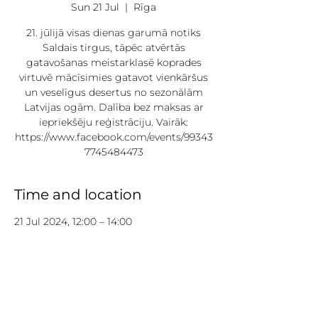
Sun 21 Jul
  |  
Rīga
21. jūlijā visas dienas garumā notiks
Saldais tirgus, tāpēc atvērtās
gatavošanas meistarklasē koprades
virtuvē mācīsimies gatavot vienkāršus
un veselīgus desertus no sezonālām
Latvijas ogām. Dalība bez maksas ar
iepriekšēju reģistrāciju. Vairāk:
https://www.facebook.com/events/99343
7745484473
Time and location
21 Jul 2024, 12:00 – 14:00
Rīga, Nometņu iela 64, Zemgales
priekšpilsēta, Rīga, LV-1002, Latvija
About: