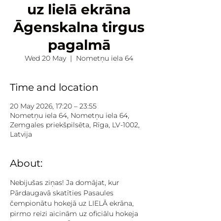
uz lielā ekrāna
Āgenskalna tirgus
pagalmā
Wed 20 May
  |  
Nometņu iela 64
Time and location
20 May 2026, 17:20 – 23:55
Nometņu iela 64, Nometņu iela 64,
Zemgales priekšpilsēta, Rīga, LV-1002,
Latvija
About:
Nebijušas ziņas! Ja domājat, kur 
Pārdaugavā skatīties Pasaules 
čempionātu hokejā uz LIELĀ ekrāna, 
pirmo reizi aicinām uz oficiālu hokeja 