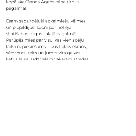
kopā skatīšanos Āgenskalna tirgus 
pagalmā! 
Esam sadzirdējuši apkaimiešu vēlmes 
un piepildījuši sapni par hokeja 
skatīšanos tirgus zaļajā pagalmā! 
Parūpēsimies par visu, kas vien spēļu 
laikā nepieciešams – būs lielais ekrāns, 
sēdvietas, telts un jumts virs galvas 
lietus laikā. Līdz vēlam vakaram strādās 
kafejnīcas un būs atvērti bāri ar vēsu 
alu – atliek vien ierasties laicīgi un 
ieņemt labākās vietas! 
Hokeju skatīsimies visu čempionātu, 
tātad ne tikai Latvijas, bet arī citu valstu 
spēles. Spēļu sarakstam var sekot līdzi 
šeit: 
https://tv3.lv/sports/hokejs/hokejs2026/k
alendars/ 
Tuvākās Latvijas spēles: