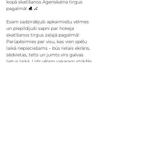
kopā skatīšanos Āgenskalna tirgus 
pagalmā! ⛸️ 🏒
Esam sadzirdējuši apkaimiešu vēlmes 
un piepildījuši sapni par hokeja 
skatīšanos tirgus zaļajā pagalmā! 
Parūpēsimies par visu, kas vien spēļu 
laikā nepieciešams – būs lielais ekrāns, 
sēdvietas, telts un jumts virs galvas 
lietus laikā. Līdz vēlam vakaram strādās 
kafejnīcas un būs atvērti bāri ar vēsu 
alu – atliek vien ierasties laicīgi un 
ieņemt labākās vietas! 
Hokeju skatīsimies visu čempionātu, 
tātad ne tikai Latvijas, bet arī citu valstu 
spēles. Spēļu sarakstam var sekot līdzi 
šeit: 
https://tv3.lv/sports/hokejs/hokejs2026/k
alendars/ 
🇱🇻 Tuvākās Latvijas spēles: