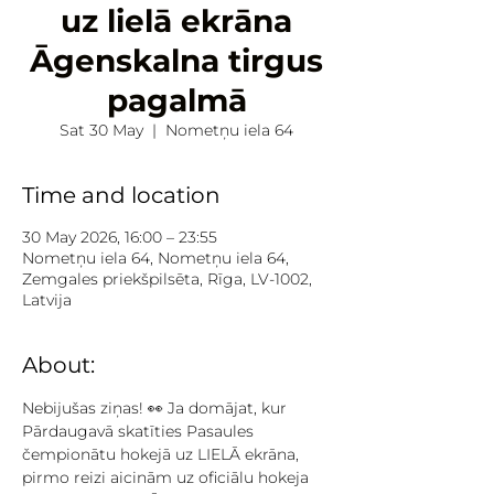
uz lielā ekrāna
Āgenskalna tirgus
pagalmā
Sat 30 May
  |  
Nometņu iela 64
Time and location
30 May 2026, 16:00 – 23:55
Nometņu iela 64, Nometņu iela 64,
Zemgales priekšpilsēta, Rīga, LV-1002,
Latvija
About:
Nebijušas ziņas! 👀 Ja domājat, kur 
Pārdaugavā skatīties Pasaules 
čempionātu hokejā uz LIELĀ ekrāna, 
pirmo reizi aicinām uz oficiālu hokeja 