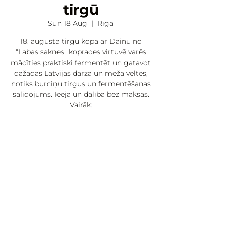
tirgū
Sun 18 Aug
  |  
Rīga
18. augustā tirgū kopā ar Dainu no
"Labas saknes" koprades virtuvē varēs
mācīties praktiski fermentēt un gatavot
dažādas Latvijas dārza un meža veltes,
notiks burciņu tirgus un fermentēšanas
salidojums. Ieeja un dalība bez maksas.
Vairāk:
https://www.facebook.com/events/26266
65877505826
Time and location
18 Aug 2024, 09:00 – 17:00
Rīga, Nometņu iela 64, Zemgales
priekšpilsēta, Rīga, LV-1002, Latvija