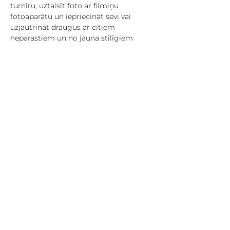
turnīru, uztaisīt foto ar filmiņu 
fotoaparātu un iepriecināt sevi vai 
uzjautrināt draugus ar citiem 
neparastiem un no jauna stilīgiem 
priekšmetiem.
Lai pieteiktos, rakstiet vai zvaniet darba 
dienās darba laikā – t. 20332333
Pasākums tiek īstenots ar Eiropas 
Savienības programmas “Apvārsnis 
2020” projekta “In-Habit” atbalstu.
Pasākuma laikā var tikt veikta 
fotografēšana un filmēšana. Iegūtie 
materiāli tiks izmantoti pasākuma 
atspoguļošanai un pasākuma 
popularizēšanai organizatora sociālajos 
medijos.