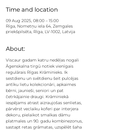
Time and location
09 Aug 2025, 08:00 – 15:00
Rīga, Nometņu iela 64, Zemgales
priekšpilsēta, Rīga, LV-1002, Latvija
About:
Viscaur gadam katru nedēļas nogali 
Āgenskalna tirgū notiek vienīgais 
regulārais Rīgas Krāminieks. Ik 
sestdienu un svētdienu šeit pulcējas 
antīku lietu kolekcionāri, apkaimes 
bērni, jaunieši, seniori un pat 
četrkājainie draugi. Krāminiekā 
iespējams atrast aizraujošas senlietas, 
pārvērst veclaiku koferi par interjera 
dekoru, pielaikot smalkas dāmu 
platmales un 90. gadu kombinezonus, 
sastapt retas grāmatas, uzspēlēt šaha 