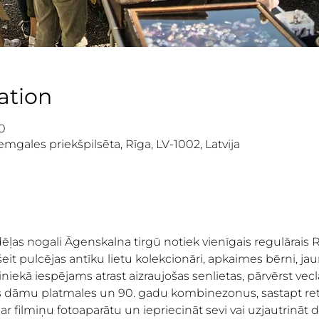
ation
0
mgales priekšpilsēta, Rīga, LV-1002, Latvija
as nogali Āgenskalna tirgū notiek vienīgais regulārais R
it pulcējas antīku lietu kolekcionāri, apkaimes bērni, jaun
niekā iespējams atrast aizraujošas senlietas, pārvērst vecla
s dāmu platmales un 90. gadu kombinezonus, sastapt ret
o ar filmiņu fotoaparātu un iepriecināt sevi vai uzjautrināt 