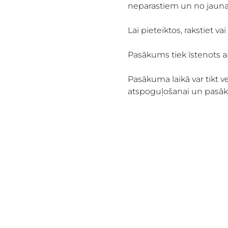
neparastiem un no jauna
Lai pieteiktos, rakstiet v
Pasākums tiek īstenots a
Pasākuma laikā var tikt v
atspoguļošanai un pasāku
WHAT'S ON
Āgenskalna tirgus, Nometņu iela
64, Rīga, LV-1002
© 2024 ĀGENSKALNA TIRGUS