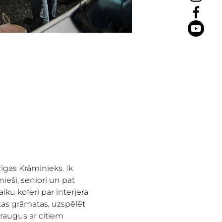
īgas Krāminieks. Ik 
ieši, seniori un pat 
iku koferi par interjera 
as grāmatas, uzspēlēt 
draugus ar citiem 