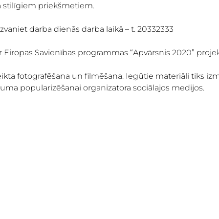
 stilīgiem priekšmetiem.
ai zvaniet darba dienās darba laikā – t. 20332333
r Eiropas Savienības programmas “Apvārsnis 2020” projekt
eikta fotografēšana un filmēšana. Iegūtie materiāli tiks i
ma popularizēšanai organizatora sociālajos medijos.
BECAME A T
MARKET
ABOUT US