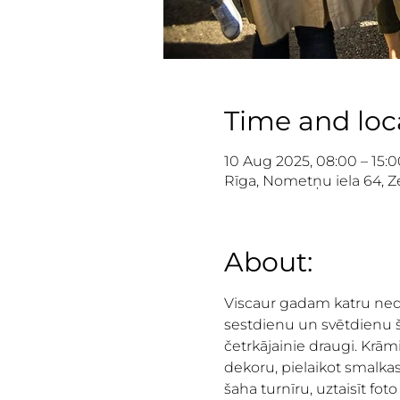
Time and loc
10 Aug 2025, 08:00 – 15:0
Rīga, Nometņu iela 64, Ze
About:
Viscaur gadam katru nedēļ
sestdienu un svētdienu še
četrkājainie draugi. Krāmi
dekoru, pielaikot smalka
šaha turnīru, uztaisīt fot