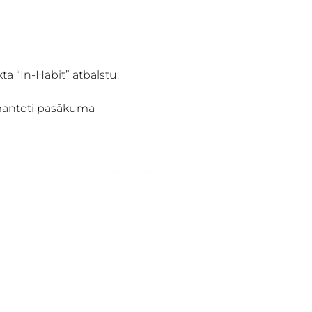
a “In-Habit” atbalstu.
zmantoti pasākuma 
RADER
CONTACTS
+371 25115226
info@agenskalnatirgus.l
v