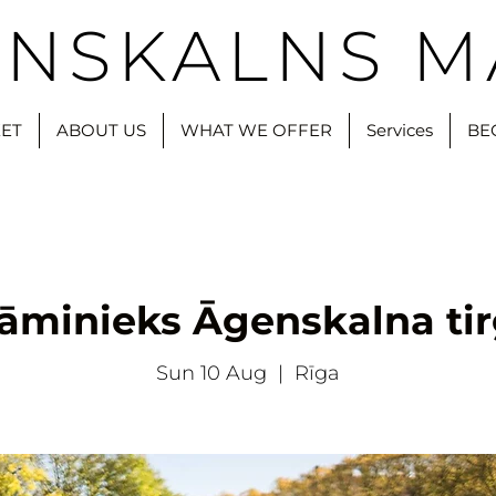
NSKALNS M
ET
ABOUT US
WHAT WE OFFER
Services
BE
āminieks Āgenskalna ti
Sun 10 Aug
  |  
Rīga