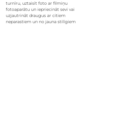
turnīru, uztaisīt foto ar filmiņu 
fotoaparātu un iepriecināt sevi vai 
uzjautrināt draugus ar citiem 
neparastiem un no jauna stilīgiem 
priekšmetiem.
Lai pieteiktos, rakstiet vai zvaniet darba 
dienās darba laikā – t. 20332333
Pasākums tiek īstenots ar Eiropas 
Savienības programmas “Apvārsnis 
2020” projekta “In-Habit” atbalstu.
Pasākuma laikā var tikt veikta 
fotografēšana un filmēšana. Iegūtie 
materiāli tiks izmantoti pasākuma 
atspoguļošanai un pasākuma 
popularizēšanai organizatora sociālajos 
medijos.