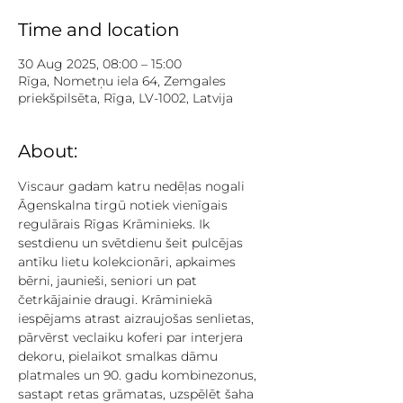
Time and location
30 Aug 2025, 08:00 – 15:00
Rīga, Nometņu iela 64, Zemgales
priekšpilsēta, Rīga, LV-1002, Latvija
About:
Viscaur gadam katru nedēļas nogali 
Āgenskalna tirgū notiek vienīgais 
regulārais Rīgas Krāminieks. Ik 
sestdienu un svētdienu šeit pulcējas 
antīku lietu kolekcionāri, apkaimes 
bērni, jaunieši, seniori un pat 
četrkājainie draugi. Krāminiekā 
iespējams atrast aizraujošas senlietas, 
pārvērst veclaiku koferi par interjera 
dekoru, pielaikot smalkas dāmu 
platmales un 90. gadu kombinezonus, 
sastapt retas grāmatas, uzspēlēt šaha 