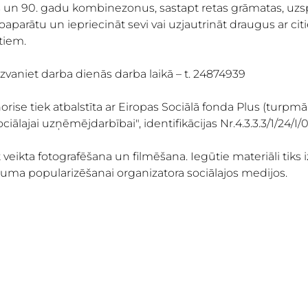
n 90. gadu kombinezonus, sastapt retas grāmatas, uzspē
fotoaparātu un iepriecināt sevi vai uzjautrināt draugus ar 
tiem.
ai zvaniet darba dienās darba laikā – t. 24874939
orise tiek atbalstīta ar Eiropas Sociālā fonda Plus (turpm
ciālajai uzņēmējdarbībai", identifikācijas Nr.4.3.3.3/1/24/I/0
t veikta fotografēšana un filmēšana. Iegūtie materiāli tik
ma popularizēšanai organizatora sociālajos medijos.
BECAME A T
MARKET
ABOUT US