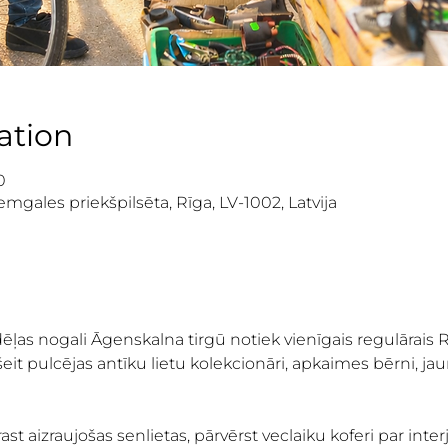
ation
0
mgales priekšpilsēta, Rīga, LV-1002, Latvija
as nogali Āgenskalna tirgū notiek vienīgais regulārais R
it pulcējas antīku lietu kolekcionāri, apkaimes bērni, jaun
t aizraujošas senlietas, pārvērst veclaiku koferi par interj