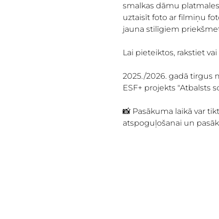
smalkas dāmu platmales u
uztaisīt foto ar filmiņu 
jauna stilīgiem priekšme
Lai pieteiktos, rakstiet v
2025./2026. gadā tirgus n
ESF+ projekts "Atbalsts so
📸 Pasākuma laikā var tik
atspoguļošanai un pasāku
WHAT'S ON
Āgenskalna tirgus, Nometņu iela