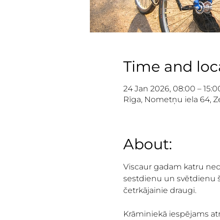
Time and loc
24 Jan 2026, 08:00 – 15:0
Rīga, Nometņu iela 64, Ze
About:
Viscaur gadam katru nedēļ
sestdienu un svētdienu še
četrkājainie draugi.
Krāminiekā iespējams atras