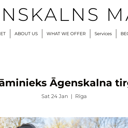
NSKALNS M
ET
ABOUT US
WHAT WE OFFER
Services
BE
āminieks Āgenskalna ti
Sat 24 Jan
  |  
Rīga