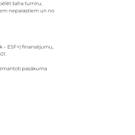
lēt šaha turnīru, 
citiem neparastiem un no 
āk – ESF+) finansējumu, 
01.
s izmantoti pasākuma 
RADER
CONTACTS
+371 25115226