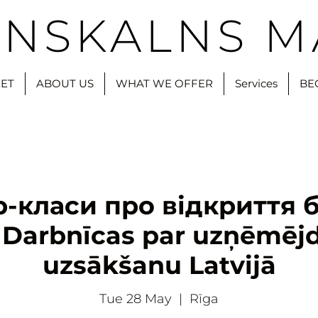
NSKALNS M
ET
ABOUT US
WHAT WE OFFER
Services
BE
-класи про відкриття б
/ Darbnīcas par uzņēmēj
uzsākšanu Latvijā
Tue 28 May
  |  
Rīga