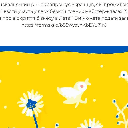
нскалнський ринок запрошує українців, які проживаю
ї, взяти участь у двох безкоштовних майстер-класах 21
 про відкриття бізнесу в Латвії. Ви можете подати заяв
https://forms.gle/b85wyavnKbEYu71r6