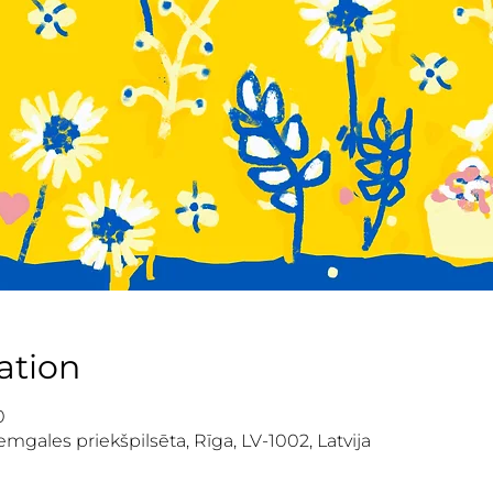
ation
0
mgales priekšpilsēta, Rīga, LV-1002, Latvija