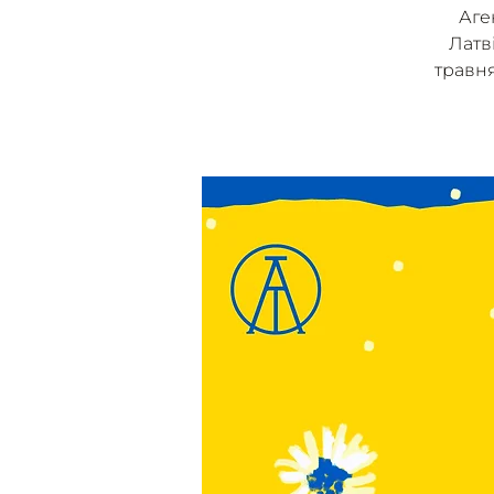
Аге
Латві
травня