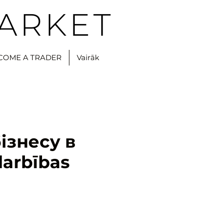
ARKET
COME A TRADER
Vairāk
ізнесу в
darbības