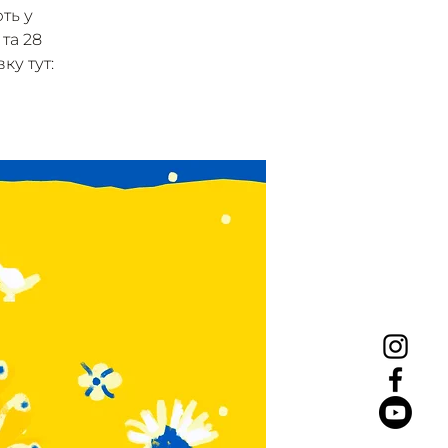
ть у
 та 28
ку тут: