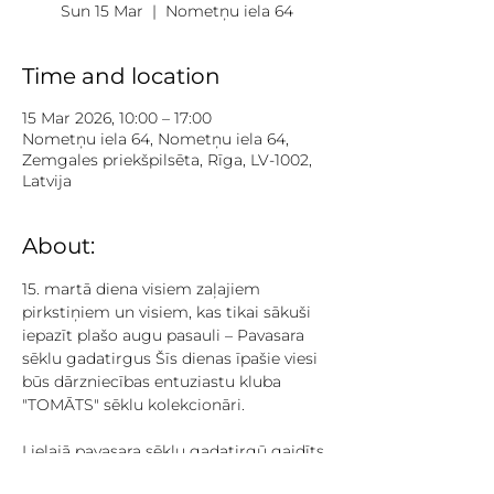
Sun 15 Mar
  |  
Nometņu iela 64
Time and location
15 Mar 2026, 10:00 – 17:00
Nometņu iela 64, Nometņu iela 64,
Zemgales priekšpilsēta, Rīga, LV-1002,
Latvija
About:
15. martā diena visiem zaļajiem 
pirkstiņiem un visiem, kas tikai sākuši 
iepazīt plašo augu pasauli – Pavasara 
sēklu gadatirgus Šīs dienas īpašie viesi 
būs dārzniecības entuziastu kluba 
"TOMĀTS" sēklu kolekcionāri.
Lielajā pavasara sēklu gadatirgū gaidīts 
ikviens, neatkarīgi no tā, kur, ko un cik 