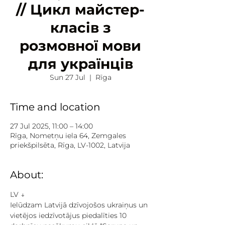
// Цикл майстер-
класів з
розмовної мови
для українців
Sun 27 Jul
  |  
Rīga
Time and location
27 Jul 2025, 11:00 – 14:00
Rīga, Nometņu iela 64, Zemgales
priekšpilsēta, Rīga, LV-1002, Latvija
About:
LV ↓
Ielūdzam Latvijā dzīvojošos ukraiņus un 
vietējos iedzīvotājus piedalīties 10 