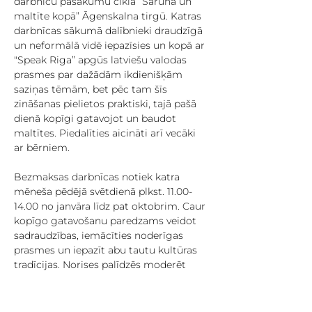
darbnīcu pasākumu ciklā “Saruna un 
maltīte kopā” Āgenskalna tirgū. Katras 
darbnīcas sākumā dalībnieki draudzīgā 
un neformālā vidē iepazīsies un kopā ar 
"Speak Riga” apgūs latviešu valodas 
prasmes par dažādām ikdienišķām 
saziņas tēmām, bet pēc tam šīs 
zināšanas pielietos praktiski, tajā pašā 
dienā kopīgi gatavojot un baudot 
maltītes. Piedalīties aicināti arī vecāki 
ar bērniem.
Bezmaksas darbnīcas notiek katra 
mēneša pēdējā svētdienā plkst. 11.00-
14.00 no janvāra līdz pat oktobrim. Caur 
kopīgo gatavošanu paredzams veidot 
sadraudzības, iemācīties noderīgas 
prasmes un iepazīt abu tautu kultūras 
tradīcijas. Norises palīdzēs moderēt 
biedrība “Speak Riga” un pavāri.
No 10 kulinārijas darbnīcām piecas 