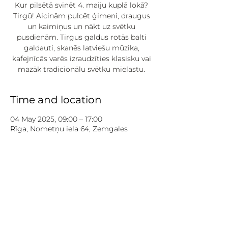
Kur pilsētā svinēt 4. maiju kuplā lokā?
Tirgū! Aicinām pulcēt ģimeni, draugus
un kaimiņus un nākt uz svētku
pusdienām. Tirgus galdus rotās balti
galdauti, skanēs latviešu mūzika,
kafejnīcās varēs izraudzīties klasisku vai
mazāk tradicionālu svētku mielastu.
Time and location
04 May 2025, 09:00 – 17:00
Rīga, Nometņu iela 64, Zemgales
priekšpilsēta, Rīga, LV-1002, Latvija
About:
Pasākums īstenots ar Rīgas pilsētas 
Sabiedrības integrācijas programmas 
un Eiropas Savienības programmas 
“Apvārsnis 2020” projekta “In-Habit” 