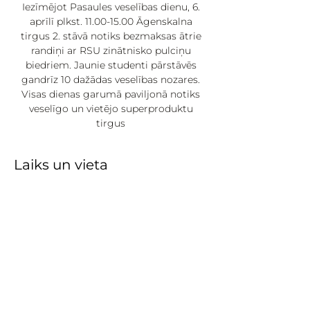
Iezīmējot Pasaules veselības dienu, 6.
aprīlī plkst. 11.00-15.00 Āgenskalna
tirgus 2. stāvā notiks bezmaksas ātrie
randiņi ar RSU zinātnisko pulciņu
biedriem. Jaunie studenti pārstāvēs
gandrīz 10 dažādas veselības nozares.
Visas dienas garumā paviljonā notiks
veselīgo un vietējo superproduktu
tirgus
Laiks un vieta
2025. g. 06. apr. 11:00 – 15:00
Rīga, Nometņu iela 64, Zemgales
priekšpilsēta, Rīga, LV-1002, Latvija
Par pasākumu
Pasākums tiek īstenots ar Eiropas 
Savienības programmas “Apvārsnis 