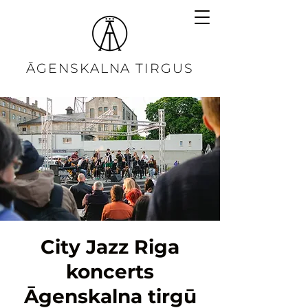
ĀGENSKALNA TIRGUS
City Jazz Riga
koncerts
Āgenskalna tirgū