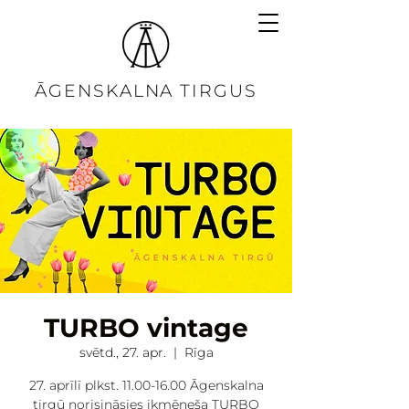
ĀGENSKALNA TIRGUS
TURBO vintage
svētd., 27. apr.
  |  
Rīga
27. aprīlī plkst. 11.00-16.00 Āgenskalna
tirgū norisināsies ikmēneša TURBO