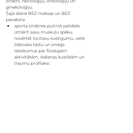
zinātni, neiroloģiju, onkoloģiju un 
ginekoloģiju.
Šajā dienā BEZ maksas un BEZ 
pieraksta:
sporta zinātnes pulciņš palīdzēs 
izmērīt savu muskuļu spēku, 
novērtēt locītavu kustīgumu, veikt 
līdzsvara testu un sniegs 
ieteikumus par fiziskajām 
aktivitātēm, ikdienas kustībām un 
traumu profilaksi.
neiroloģijas pulciņš mērīs 
asinsspiedienu, palīdzēs izvērtēt 
insulta risku, kā arī stāstīs par 
smadzeņu veselību, insulta 
atpazīšanu, novēršanu un rīcību 
kritiskās situācijās.
onkoloģijas pulciņa stacijā varēs 
uzzināt par vēža profilaksi un 
agrīnu atpazīšanu, veselīga 
dzīvesveida nozīmi un valsts 
skrīninga iespējām, kā arī praktiski 