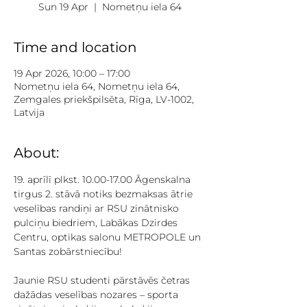
Sun 19 Apr
  |  
Nometņu iela 64
Time and location
19 Apr 2026, 10:00 – 17:00
Nometņu iela 64, Nometņu iela 64,
Zemgales priekšpilsēta, Rīga, LV-1002,
Latvija
About:
19. aprīlī plkst. 10.00-17.00 Āgenskalna 
tirgus 2. stāvā notiks bezmaksas ātrie 
veselības randiņi ar RSU zinātnisko 
pulciņu biedriem, Labākas Dzirdes 
Centru, optikas salonu METROPOLE un 
Santas zobārstniecību! 
Jaunie RSU studenti pārstāvēs četras 
dažādas veselības nozares – sporta 