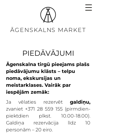
ĀGENSKALNS MARKET
PIEDĀVĀJUMI
Āgenskalna tirgū pieejams plašs
piedāvājumu klāsts – telpu
noma, ekskursijas un
meistarklases. Vairāk par
iespējām zemāk:
Ja vēlaties rezervēt
galdiņu,
zvaniet
+371 28 559 155
(pirmdien-
piektdien plkst.
10.00-18.00)
.
Galdiņa rezervācija līdz 10
personām – 20 eiro.