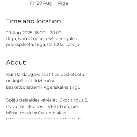
Fri 29 Aug
  |  
Rīga
Time and location
29 Aug 2025, 18:00 – 20:00
Rīga, Nometņu iela 64, Zemgales
priekšpilsēta, Rīga, LV-1002, Latvija
About:
Kur Pārdaugavā skatīties basketbolu 
un kopā just līdzi mūsu 
basketbolistiem? Āgenskalna tirgū!
Spēļu tiešraides varēsiet lūkot tirgus 2. 
stāvā trīs ekrānos – VEST bārā, pie 
bērnu rotaļu stūra un blakus 
"Hačapurijai". Rādīsim kā Latvijas, tā 
citas spēles!