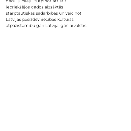
gadu jubileju, turpinot attīstīt 
iepriekšējos gados aizsāktās 
starptautiskās sadarbības un veicinot 
Latvijas pašizdevniecības kultūras 
atpazīstamību gan Latvijā, gan ārvalstīs.
Šogad festivālā piedalīsies pašizdevēji, 
ilustratori, komiksu autori un 
mākslinieku kolektīvi no Latvijas un 
vairāk nekā desmit citām valstīm, 
tostarp Horvātijas, Spānijas, 
Dienvidkorejas un ASV. Dalībnieki 
pārstāv plašu radošo prakšu spektru, no 
komiksiem un zīniem līdz risogrāfijas 
izdevumiem, fotogrāmatām, žurnāliem 
un eksperimentālajai drukai, radot 
iespēju iepazīt dažādas pašizdevumu 
tradīcijas.
Show More