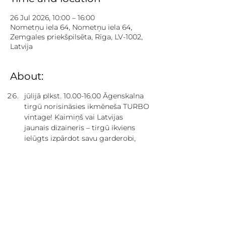
26 Jul 2026, 10:00 – 16:00
Nometņu iela 64, Nometņu iela 64,
Zemgales priekšpilsēta, Rīga, LV-1002,
Latvija
About:
jūlijā plkst. 10.00-16.00 Āgenskalna 
tirgū norisināsies ikmēneša TURBO 
vintage! Kaimiņš vai Latvijas 
jaunais dizaineris – tirgū ikviens 
ielūgts izpārdot savu garderobi, 
upcycled pērles vai stilīgus dizaina 
priekšmetus. Tikmēr 
apmeklētājiem modes un dizaina 
preču andelē garantēts atsvaidzināt 
savu skapja saturu un interjeru ar 
neparastākajiem atradumiem.
Nākamais TURBO vintage: 30. augustā