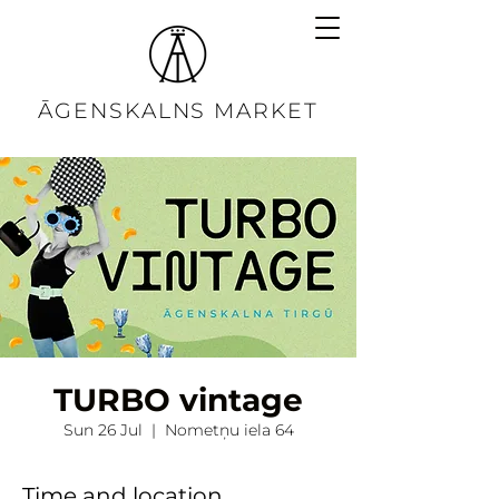
ĀGENSKALNS MARKET
TURBO vintage
Sun 26 Jul
  |  
Nometņu iela 64
Time and location